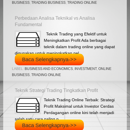
BUSINESS
,
TRADING BUSINESS
,
TRADING ONLINE
Perbedaan Analisa Teknikal vs Analisa
Fundamental
Teknik Trading yang Efektif untuk
Meningkatkan Profit Ada berbagai
teknik dalam trading online yang dapat
digunakan untuk meningkatkan pel...
Baca Selengkapnya->>
LABEL:
BUSINESS AND ECONOMICS
,
INVESTMENT
,
ONLINE
BUSINESS
,
TRADING ONLINE
Teknik Strategi Trading Tingkatkan Profit
Teknik Trading Online Terbaik: Strategi
Profit Maksimal untuk Investor Cerdas
Perdagangan online kini telah menjadi
salah satu cara paling p...
Baca Selengkapnya->>