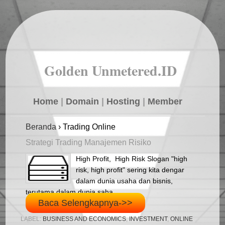
Golden Unmetered.ID
Home
|
Domain
|
Hosting
|
Member
Beranda
›
Trading Online
Strategi Trading Manajemen Risiko
High Profit, High Risk Slogan "high
risk, high profit" sering kita dengar
dalam dunia usaha dan bisnis,
terutama dalam dunia saha...
Baca Selengkapnya->>
LABEL:
BUSINESS AND ECONOMICS
,
INVESTMENT
,
ONLINE